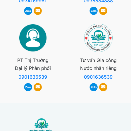
0934169961
0938884888
PT Thị Trường
Tư vấn Gia công
Đại lý Phân phối
Nước nhãn riêng
0901636539
0901636539