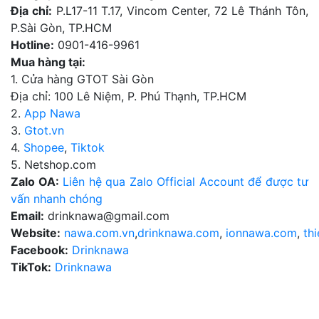
Địa chỉ:
P.L17-11 T.17, Vincom Center, 72 Lê Thánh Tôn,
P.Sài Gòn, TP.HCM
Hotline:
0901-416-9961
Mua hàng tại:
1. Cửa hàng GTOT Sài Gòn
Địa chỉ: 100 Lê Niệm, P. Phú Thạnh, TP.HCM
2.
App Nawa
3.
Gtot.vn
4.
Shopee
,
Tiktok
5. Netshop.com
Zalo OA:
Liên hệ qua Zalo Official Account để được tư
vấn nhanh chóng
Email:
drinknawa@gmail.com
Website:
nawa.com.vn
,
drinknawa.com
,
ionnawa.com
,
th
Facebook:
Drinknawa
TikTok:
Drinknawa