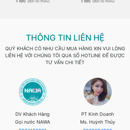
1 lốc
1 lốc
(đơn tối thiểu)
(đơn tối thiểu)
THÔNG TIN LIÊN HỆ
QUÝ KHÁCH CÓ NHU CẦU MUA HÀNG XIN VUI LÒNG
LIÊN HỆ VỚI CHÚNG TÔI QUA SỐ HOTLINE ĐỂ ĐƯỢC
TƯ VẤN CHI TIẾT
DV Khách Hàng
PT Kinh Doanh
Gọi nước NAWA
Ms. Huỳnh Thủy