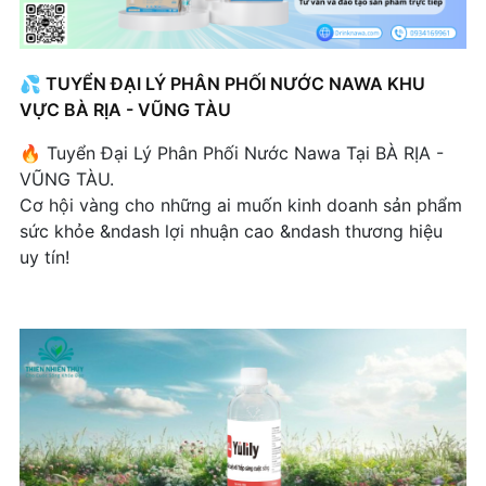
SOL Barbershop – Đẳng Cấp Khẳng Định Thương
Hiệu Qua Nước Logo Riêng
💦 TUYỂN ĐẠI LÝ PHÂN PHỐI NƯỚC NAWA KHU
Emy Sử Dụng Nước Nhãn Riêng: Chiến Lược Mở
VỰC BÀ RỊA - VŨNG TÀU
Rộng Thương Hiệu Thông Minh Trong Ngành
Thời Trang
🔥 Tuyển Đại Lý Phân Phối Nước Nawa Tại BÀ RỊA -
VŨNG TÀU.
Chuỗi Nhà Hàng Benaras: Xu Hướng Sử Dụng
Cơ hội vàng cho những ai muốn kinh doanh sản phẩm
Nước In Logo Tạo Dấu Ấn Thương Hiệu
sức khỏe &ndash lợi nhuận cao &ndash thương hiệu
Sam Tây Sử Dụng Nước Logo Riêng Làm Phương
uy tín!
Pháp Marketing: Chiến Lược Thương Hiệu Thông
Minh Trong Ngành Thẩm Mỹ
Antmotor Sử Dụng Nước Nhãn Logo Riêng: Thể
Hiện Sự Chuyên Nghiệp Của Thương Hiệu
VinFast Đồng Hành Cùng Nước Uống Logo Riêng
Vigor Health: Chiến Lược Marketing Thương Hiệu