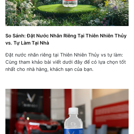
Với Nước Đóng Chai Có Logo
Thành Công Trading & Marketing: Nâng Tầm
Thương Hiệu Với Nước Đóng Chai Thương Hiệu
Riêng
So Sánh: Đặt Nước Nhãn Riêng Tại Thiên Nhiên Thủy
Auto 7793 Sử Dụng Nước Đóng Chai Nhãn Riêng
vs. Tự Làm Tại Nhà
Để Chăm Sóc Khách Hàng
Đặt nước nhãn riêng tại Thiên Nhiên Thủy vs tự làm:
DES LAW: Chiến Lược Marketing Thông Minh Với
Cùng tham khảo bài viết dưới đây để có lựa chọn tốt
Nước Đóng Chai Logo Riêng
nhất cho nhà hàng, khách sạn của bạn.
King Road Sử Dụng Nước Logo Riêng: Case
Study Marketing Thành Công Của Công Ty Công
Nghệ
King Road Sử Dụng Nước Logo Riêng
Phòng Khám Thẩm Mỹ Việt – Hàn: Bí Quyết
Marketing Thành Công Với Nước Logo Riêng
Năm 2025