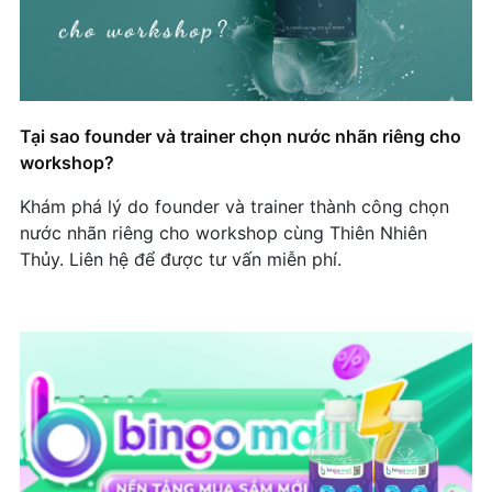
thương hiệu tiết kiệm & ấn tượng
BitradeX: Khi Công Nghệ Giao Dịch Gặp Gỡ
Nước Nhãn Riêng
Nha khoa Á Châu lựa chọn nước nhãn riêng
Tại sao founder và trainer chọn nước nhãn riêng cho
nhằm tăng độ nhận diện thương hiệu
workshop?
Chiến Dịch Tăng Nhận Diện Thương Hiệu Bằng
Khám phá lý do founder và trainer thành công chọn
Nước Nhãn Riêng Của Hyundai Tran.
nước nhãn riêng cho workshop cùng Thiên Nhiên
Thủy. Liên hệ để được tư vấn miễn phí.
BITMAINVIETNAM SỬ DỤNG DỊCH VỤ NƯỚC
NHÃN RIÊNG – GIẢI PHÁP MARKETING HIỆU
QUẢ
Xu hướng tuy cũ nhưng không giảm hot: Gia
công nước nhãn riêng – Chìa khóa để tạo dấu ấn
thương hiệu
6 Sự kiện nên dùng nước in logo để “ghi điểm”