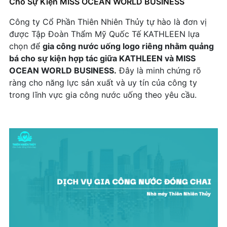
Cho Sự Kiện MISS OCEAN WORLD BUSINESS
Gia công nước đóng chai 250ml - PG -P4G
Gia công nước đóng chai 350ml - Benaras
trong nước vs Nước ngoài
Công ty Cổ Phần Thiên Nhiên Thủy tự hào là đơn vị
Gia công nước đóng chai 250ml - iBone FiSiO
Gia công nước đóng chai 350 - TCL
Tại sao founder và trainer chọn nước nhãn riêng
được Tập Đoàn Thẩm Mỹ Quốc Tế KATHLEEN lựa
cho workshop?
Gia công nước đóng chai 250ml - Tanny Vu
chọn để
gia công nước uống logo riêng nhằm quảng
Gia công nước đóng chai 350
bá cho sự kiện hợp tác giữa KATHLEEN và MISS
Bingo Mall dùng nước logo riêng, đem Bingo Mall
+ Mở nhóm...
Gia công nước đóng chai 350ml - Casaqranda
OCEAN WORLD BUSINESS.
Đây là minh chứng rõ
3.0 đến với khách hàng
ràng cho năng lực sản xuất và uy tín của công ty
Gia công nước đóng chai 350ml - Learning
Vì sao nước nhãn riêng là xu hướng marketing
trong lĩnh vực gia công nước uống theo yêu cầu.
Chain 1
mới?
+ Mở nhóm...
Vân Phương Crease – Sử Dụng Nước Nhãn Riêng
Để Nâng Tầm Thương Hiệu
Tác động của bao bì: Ứng dụng, lợi ích và thách
thức đối với doanh nghiệp và môi trường
Checklist "Chuẩn bị gì trước khi đặt nước nhãn
riêng cho nhà hàng vừa và nhỏ"
Casagranda Việt Nam – Sử Dụng Nước Logo