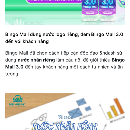
thương hiệu
Cửa Hàng Vàng Bạc Cũng Cần Chuyên Nghiệp:
Kim Thành Trí Chọn Nước In Logo Để Nâng Tầm
Thương Hiệu
Bingo Mall dùng nước logo riêng, đem Bingo Mall 3.0
HOLBROOK – BƯỚC TIÊN PHONG TRONG VIỆC
đến với khách hàng
DÙNG NƯỚC ĐÓNG CHAI IN LOGO CHO CHIẾN
LƯỢC MARKETING
Bingo Mall đã chọn cách tiếp cận độc đáo &ndash sử
dụng
nước nhãn riêng
làm cầu nối để giới thiệu
Bingo
NƯỚC TÀI TRỢ IN LOGO CÁ NHÂN – DẤU ẤN
Mall 3.0
đến tay khách hàng một cách tự nhiên và ấn
THƯƠNG HIỆU
tượng.
Carina Beauty Clinic chọn nước đóng chai in
logo làm kênh quảng bá 2025
Ther Nail Space Tăng Nhận Diện Thương Hiệu
Với Nước Uống Nhãn Riêng
Solaso và bước đi chiến lược với nước nhãn
riêng: Tăng nhận diện – Gửi gắm thông điệp