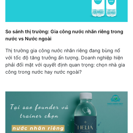
Pegasus Realty Sử Dụng Nước Uống Đóng Chai
In Logo: Khi Thương Hiệu Gắn Liền Với Sự Sang
Trọng
So sánh thị trường: Gia công nước nhãn riêng trong
Learning Chain: Câu Chuyện Thành Công Với
nước vs Nước ngoài
Nước Đóng Chai Nhãn Riêng.
Thị trường gia công nước nhãn riêng đang bùng nổ
Privé Spa Sử Dụng Nước Có Logo Riêng: Chiến
với tốc độ tăng trưởng ấn tượng. Doanh nghiệp hiện
Lược Thương Hiệu Cao Cấp Trong Ngành Spa
phải đối mặt với quyết định quan trọng: chọn nhà gia
công trong nước hay nước ngoài?
AP Sports Club: Bí Quyết Marketing Thông Minh
Với Nước Nhãn Riêng
Gạch Maika – Không Chỉ Xây Nhà, Còn Xây Dựng
Hình Ảnh Tinh Tế Trong Từng Chi Tiết
Helia: Khi nước đóng chai in logo trở thành chiến
lược nhận diện thương hiệu tinh tế
Dịch vụ gia công chai nước in logo: Giải pháp