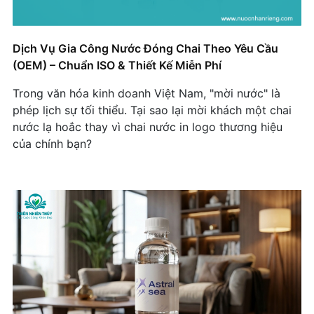
Riêng Là Vật Phẩm Marketing Hiệu Quả
Thiết kế nhãn hiệu riêng - cách tối ưu để nổi bật
Dịch Vụ Gia Công Nước Đóng Chai Theo Yêu Cầu
thương hiệu
(OEM) – Chuẩn ISO & Thiết Kế Miễn Phí
5 Mẹo Thiết Kế Nhãn Chai Nước Suối Ấn Tượng
Trong văn hóa kinh doanh Việt Nam, "mời nước" là
Với Chi Phí 0 Đồng
phép lịch sự tối thiểu. Tại sao lại mời khách một chai
nước lạ hoắc thay vì chai nước in logo thương hiệu
ASIADES Ra Mắt Nước Uống Nhãn Riêng Cho Sử
của chính bạn?
Dụng Nội Bộ
Logo Zeus Chain Xuất Hiện Trên Nước Uống Tại
Sự Kiện Công Ty.
Tại sao iBone FiSiO Lựa Chọn Nước Nhãn Riêng?
Làm thế nào nước nhãn riêng trở thành chiến
lược quảng bá hạng nhất cho các hợp tác toàn
cầu?
Hair Salon Tanny Vũ Lựa Chọn Nước Nhãn Riêng