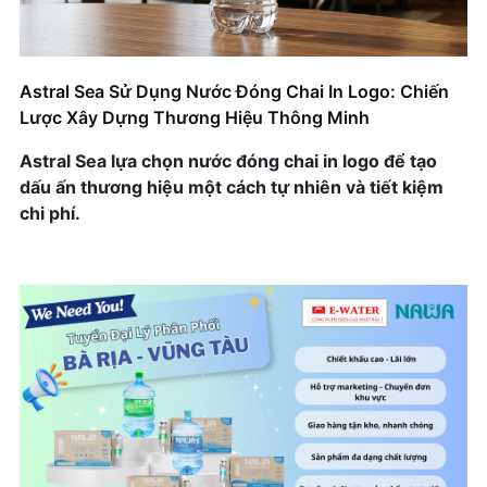
– Bí Quyết Nâng Tầm Trải Nghiệm Khách Hàng
Nước Uống Đóng Chai In Nhãn Riêng – Công Cụ
Xây Dựng Thương Hiệu Đẳng Cấp Của Casa
Astral Sea Sử Dụng Nước Đóng Chai In Logo: Chiến
Dubai
Lược Xây Dựng Thương Hiệu Thông Minh
Công Ty Sen An – Câu Chuyện Thành Công Với
Astral Sea lựa chọn nước đóng chai in logo để tạo
Dịch Vụ Gia Công Nước Logo Riêng
dấu ấn thương hiệu một cách tự nhiên và tiết kiệm
chi phí.
Tại Sao PG-P4G GreenPeace Sử Dụng Nước
Uống Nhãn Riêng?
Case Study Yulily: Marketing Thành Công Với
Nước Đóng Chai Có Logo Riêng
Cách Agency Tạo Ấn Tượng Cho Khách Hàng Với
Chai Nước Nhãn Riêng
Nước Nhãn Riêng Trong Sự Kiện Tiệc Cưới: Xu
Hướng Cá Nhân Hóa Đẳng Cấp