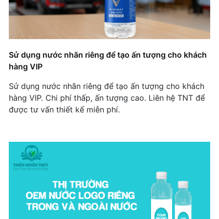
AVT Group và Chiến lược Sử dụng Nước Nhãn
Riêng: Nâng cao Chất lượng Dịch vụ Du học
Nghề Đức
Thương Hiệu Với Nước Đóng Chai In Logo: Bài
Sử dụng nước nhãn riêng để tạo ấn tượng cho khách
Học Về Sự Chuyên Nghiệp Trong Kinh Doanh
hàng VIP
Khi Công Nghệ AI Gặp Gỡ Chiến Lược Thương
Sử dụng nước nhãn riêng để tạo ấn tượng cho khách
Hiệu: Câu Chuyện Thành Công Của AI Medicall
hàng VIP. Chi phí thấp, ấn tượng cao. Liên hệ TNT để
Center
được tư vấn thiết kế miễn phí.
TrendyToys – Thương hiệu đồ chơi trên từng chai
nước
Tại Sao Tiệm Vàng Thành Ý Lại Chọn Nước Uống
Thương Hiệu Riêng?
CHAI NƯỚC NHỎ, Ý TƯỞNG LỚN: KHI THƯƠNG
HIỆU TRANG SỨC PUZZIE SỬ DỤNG NƯỚC
UỐNG IN LOGO.