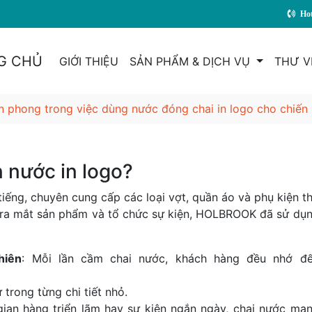
 NHIÊN THỦY - CHO CUỘC SỐNG KHỎE ĐẸP
Hot
G CHỦ
GIỚI THIỆU
SẢN PHẨM & DỊCH VỤ
THƯ V
n phong trong việc dùng nước đóng chai in logo cho chiến
nước in logo?
iếng, chuyên cung cấp các loại vợt, quần áo và phụ kiện t
 ra mắt sản phẩm và tổ chức sự kiện, HOLBROOK đã sử dụ
hiên
: Mỗi lần cầm chai nước, khách hàng đều nhớ đ
 trong từng chi tiết nhỏ.
gian hàng triển lãm hay sự kiện ngắn ngày, chai nước ma