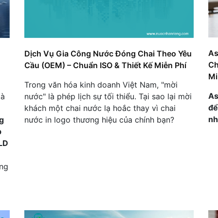
As
Dịch Vụ Gia Công Nước Đóng Chai Theo Yêu
Ch
Cầu (OEM) – Chuẩn ISO & Thiết Kế Miễn Phí
Mi
Trong văn hóa kinh doanh Việt Nam, "mời
As
là
nước" là phép lịch sự tối thiểu. Tại sao lại mời
để
khách một chai nước lạ hoắc thay vì chai
nh
g
nước in logo thương hiệu của chính bạn?
p
LD
ong