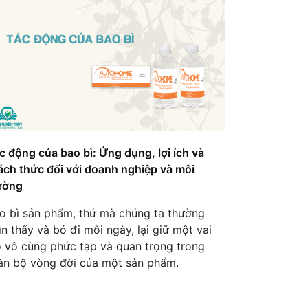
Nước Uống Đóng Chai In
Nhãn Riêng – Công Cụ Xây
Dựng Thương Hiệu Đẳng
Cấp Của Casa Dubai
Công Ty Sen An – Câu
Chuyện Thành Công Với
Dịch Vụ Gia Công Nước
Logo Riêng
c động của bao bì: Ứng dụng, lợi ích và
Tại Sao PG-P4G
ách thức đối với doanh nghiệp và môi
GreenPeace Sử Dụng Nước
ường
Uống Nhãn Riêng?
o bì sản phẩm, thứ mà chúng ta thường
Case Study Yulily:
ìn thấy và bỏ đi mỗi ngày, lại giữ một vai
Marketing Thành Công Với
ò vô cùng phức tạp và quan trọng trong
Nước Đóng Chai Có Logo
àn bộ vòng đời của một sản phẩm.
Riêng
Cách Agency Tạo Ấn Tượng