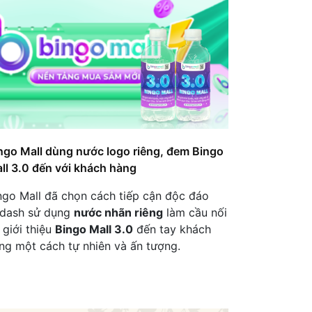
Uống Nhãn Riêng Cho Sử
Dụng Nội Bộ
Logo Zeus Chain Xuất Hiện
Trên Nước Uống Tại Sự Kiện
Công Ty.
Tại sao iBone FiSiO Lựa
Chọn Nước Nhãn Riêng?
ngo Mall dùng nước logo riêng, đem Bingo
Làm thế nào nước nhãn
ll 3.0 đến với khách hàng
riêng trở thành chiến lược
quảng bá hạng nhất cho
ngo Mall đã chọn cách tiếp cận độc đáo
các hợp tác toàn cầu?
dash sử dụng
nước nhãn riêng
làm cầu nối
 giới thiệu
Bingo Mall 3.0
đến tay khách
Hair Salon Tanny Vũ Lựa
ng một cách tự nhiên và ấn tượng.
Chọn Nước Nhãn Riêng – Bí
Quyết Nâng Tầm Trải
Nghiệm Khách Hàng