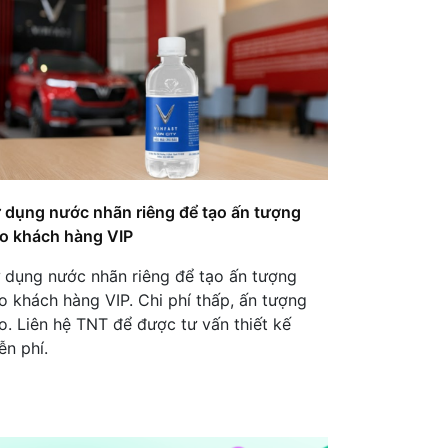
môi trường
Checklist "Chuẩn bị gì trước
khi đặt nước nhãn riêng cho
nhà hàng vừa và nhỏ"
Casagranda Việt Nam – Sử
Dụng Nước Logo Riêng Là
Vật Phẩm Marketing Hiệu
 dụng nước nhãn riêng để tạo ấn tượng
Quả
o khách hàng VIP
Thiết kế nhãn hiệu riêng -
 dụng nước nhãn riêng để tạo ấn tượng
cách tối ưu để nổi bật
o khách hàng VIP. Chi phí thấp, ấn tượng
thương hiệu
o. Liên hệ TNT để được tư vấn thiết kế
ễn phí.
5 Mẹo Thiết Kế Nhãn Chai
Nước Suối Ấn Tượng Với
Chi Phí 0 Đồng
ASIADES Ra Mắt Nước