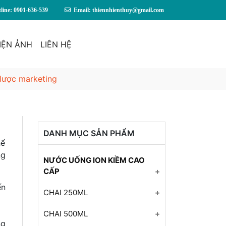
line: 0901-636-539
Email: thiennhienthuy@gmail.com
IỆN ẢNH
LIÊN HỆ
 lược marketing
DANH MỤC SẢN PHẨM
hể
ng
NƯỚC UỐNG ION KIỀM CAO
CẤP
ến
+ Mở nhóm...
CHAI 250ML
Nước ion kiềm cao cấp
CHAI 500ML
thiên nhiên NAWA thùng 24
ng